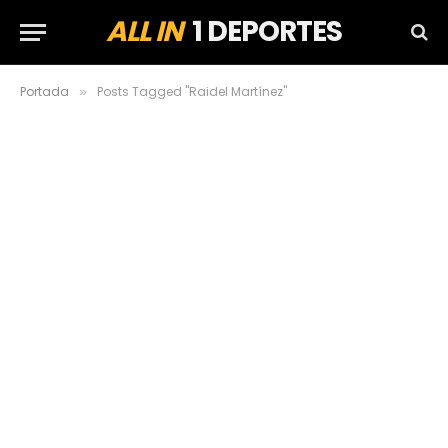
ALL IN
1 DEPORTES
Portada
Posts Tagged "Raidel Martínez"
»