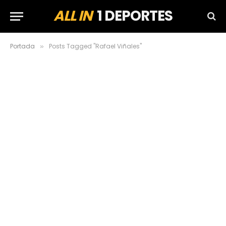
ALL IN
1 DEPORTES
Portada
Posts Tagged "Rafael Viñales"
»