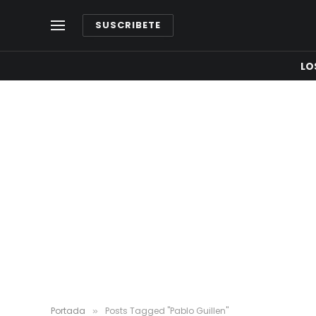
SUSCRIBETE
LO
Portada
Posts Tagged "Pablo Guillen"
»