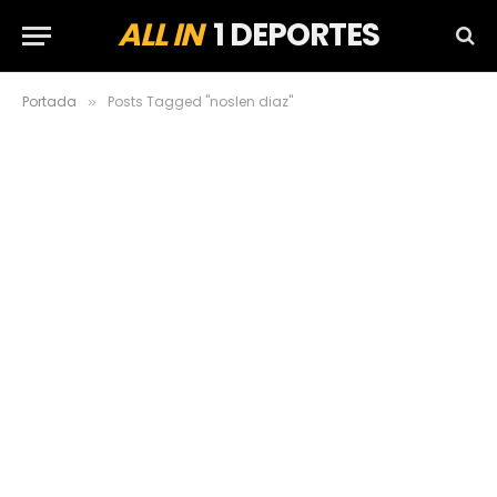
ALL IN
1 DEPORTES
Portada
Posts Tagged "noslen diaz"
»