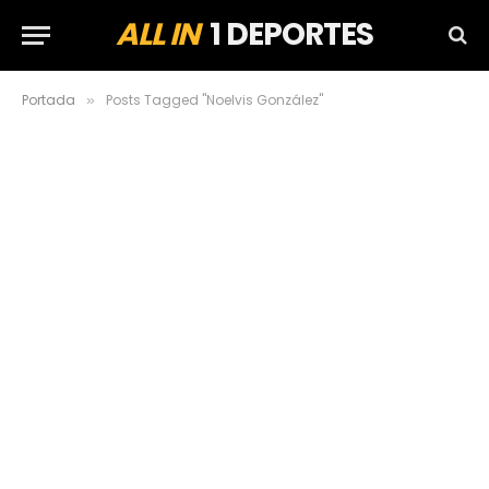
ALL IN
1 DEPORTES
Portada
Posts Tagged "Noelvis González"
»