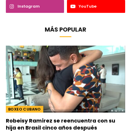
Instagram
YouTube
MÁS POPULAR
BOXEO CUBANO
Robeisy Ramírez se reencuentra con su
hija en Brasil cinco años después