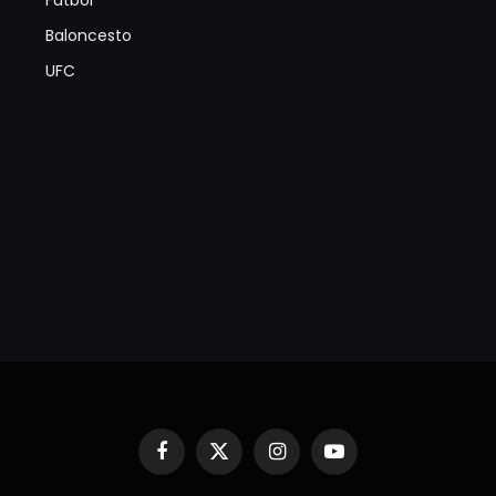
Futbol
Baloncesto
UFC
Facebook
X
Instagram
YouTube
(Twitter)