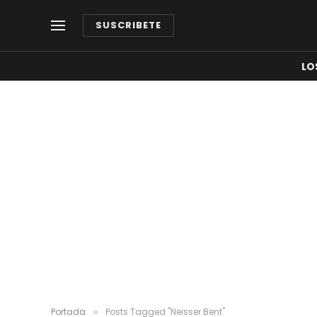
SUSCRIBETE
LO
Portada
Posts Tagged "Neisser Bent"
»