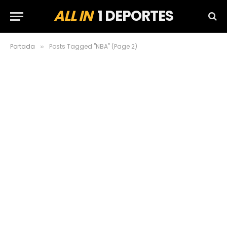
ALL IN
1 DEPORTES
Portada
Posts Tagged "NBA" (Page 2)
»