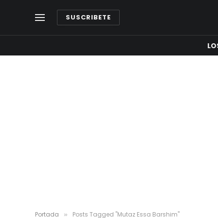
SUSCRIBETE
LO
Portada
Posts Tagged "Mutaz Essa Barshim"
»