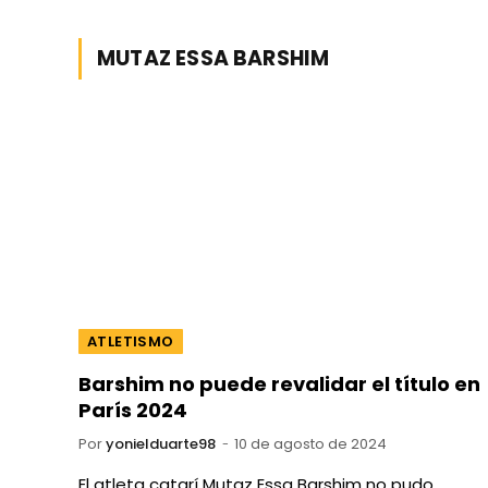
MUTAZ ESSA BARSHIM
ATLETISMO
Barshim no puede revalidar el título en
París 2024
Por
yonielduarte98
10 de agosto de 2024
El atleta catarí Mutaz Essa Barshim no pudo