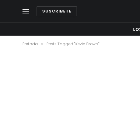
SUSCRIBETE
LO
Portada
Posts Tagged "Kevin Brown"
»