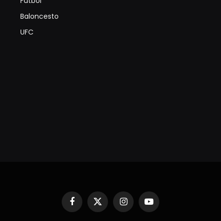
Futbol
Baloncesto
UFC
Facebook
X
Instagram
YouTube
(Twitter)