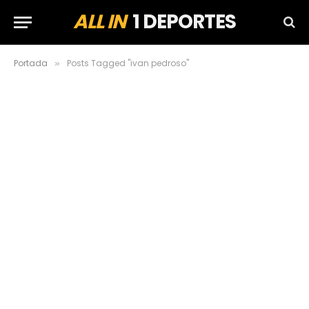
ALL IN
1 DEPORTES
Portada
Posts Tagged "ivan pedroso"
»