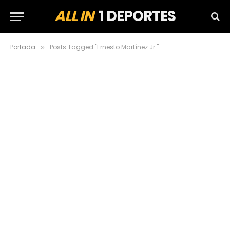
ALL IN
1 DEPORTES
Portada
Posts Tagged "Ernesto Martínez Jr."
»