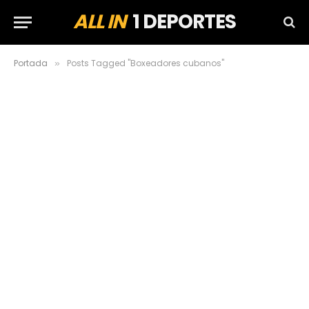
ALL IN
1 DEPORTES
Portada
Posts Tagged "Boxeadores cubanos"
»