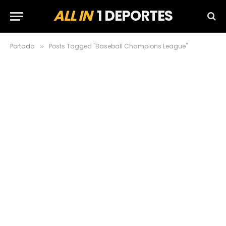
ALL IN
1 DEPORTES
Portada
Posts Tagged "Baseball Champions League"
»