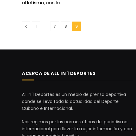
atletismo, con la…
Anterior
…
1
7
8
9
ACERCA DE ALL IN 1 DEPORTES
All in 1 Deportes es un medio de prensa deportiva
donde se lleva toda la actualidad del Deporte
Cubano e Internacional.
Nos regimos por las normas éticas del periodismo
internacional para llevar la mejor información y con
la mayor veracidad posible.