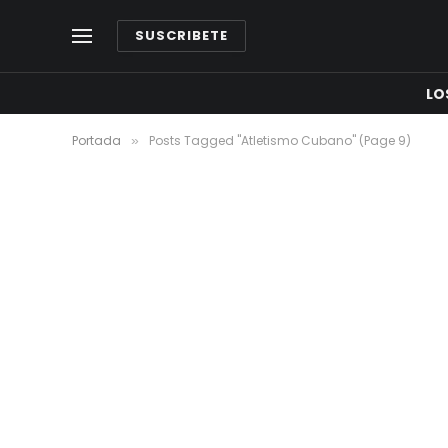
SUSCRIBETE
LO
Portada
Posts Tagged "Atletismo Cubano" (Page 9)
»