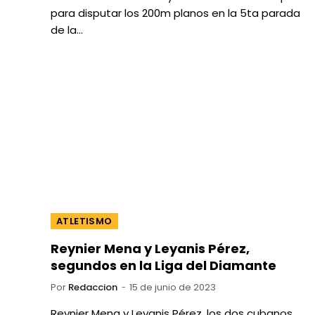
para disputar los 200m planos en la 5ta parada
de la…
ATLETISMO
Reynier Mena y Leyanis Pérez,
segundos en la Liga del Diamante
Por
Redaccion
15 de junio de 2023
Reynier Mena y Leyanis Pérez, los dos cubanos