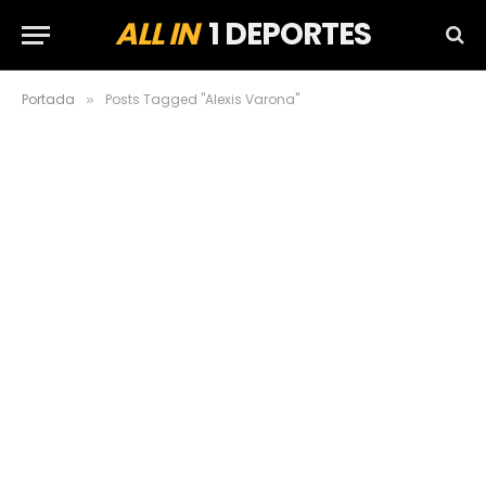
ALL IN
1 DEPORTES
Portada
Posts Tagged "Alexis Varona"
»