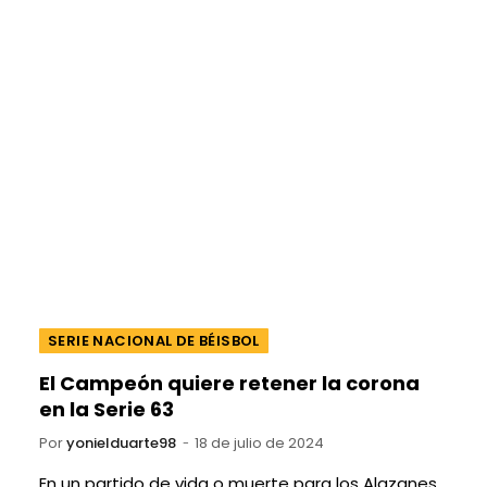
SERIE NACIONAL DE BÉISBOL
El Campeón quiere retener la corona
en la Serie 63
Por
yonielduarte98
18 de julio de 2024
En un partido de vida o muerte para los Alazanes