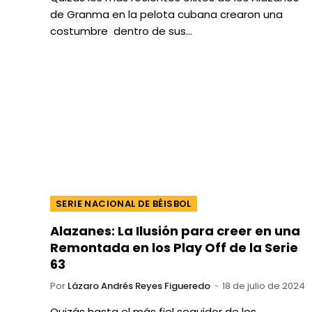
de Granma en la pelota cubana crearon una
costumbre dentro de sus…
SERIE NACIONAL DE BÉISBOL
Alazanes: La Ilusión para creer en una
Remontada en los Play Off de la Serie
63
Por
Lázaro Andrés Reyes Figueredo
18 de julio de 2024
Quizás hasta el más fiel seguidor de los