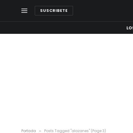
SUSCRIBETE
LO
Portada
Posts Tagged "alazanes" (Page 3)
»