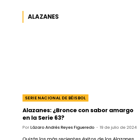
ALAZANES
SERIE NACIONAL DE BÉISBOL
Alazanes: ¿Bronce con sabor amargo
en la Serie 63?
Por
Lázaro Andrés Reyes Figueredo
19 de julio de 2024
Quizás los más recientes éxitos de los Alazanes