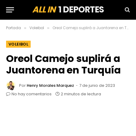
ALL IN
1 DEPORTES
Portada
Voleibol
Oreol Camejo suplirá a Juantorena en Turquía
»
»
VOLEIBOL
Oreol Camejo suplirá a
Juantorena en Turquía
Por
Henry Morales Marquez
7 de junio de 2023
No hay comentarios
2 minutos de lectura