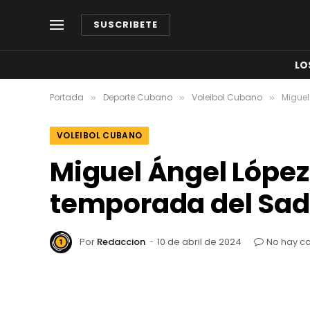
SUSCRIBETE
LO
Portada
Deporte Cubano
Voleibol Cubano
Miguel
»
»
»
VOLEIBOL CUBANO
Miguel Ángel López
temporada del Sad
Por
Redaccion
10 de abril de 2024
No hay c