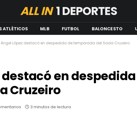
ALL IN
1 DEPORTES
S ATLÉTICOS
MLB
FUTBOL
BALONCESTO
 Ángel López destacó en despedida de temporada del Sada Cruzeiro
 destacó en despedida
a Cruzeiro
omentarios
3 minutos de lectura