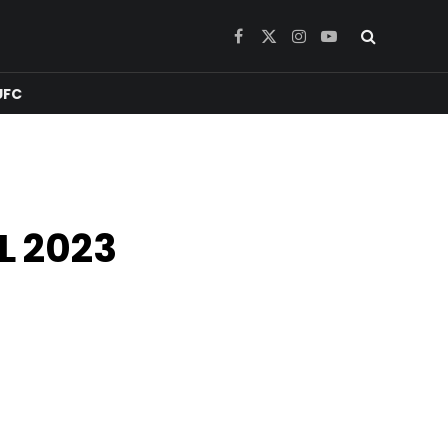
Facebook
X
Instagram
YouTube
(Twitter)
UFC
L 2023