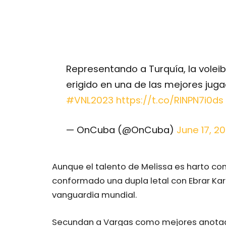
Representando a Turquía, la volei
erigido en una de las mejores juga
#VNL2023
https://t.co/RINPN7i0ds
— OnCuba (@OnCuba)
June 17, 2
Aunque el talento de Melissa es harto co
conformado una dupla letal con Ebrar Kara
vanguardia mundial.
Secundan a Vargas como mejores anotad