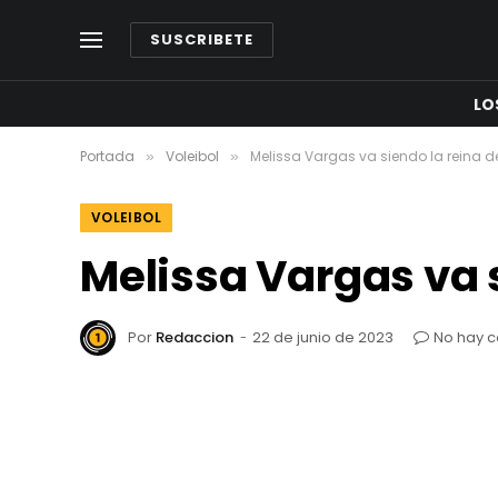
SUSCRIBETE
LO
Portada
Voleibol
Melissa Vargas va siendo la reina d
»
»
VOLEIBOL
Melissa Vargas va s
Por
Redaccion
22 de junio de 2023
No hay 