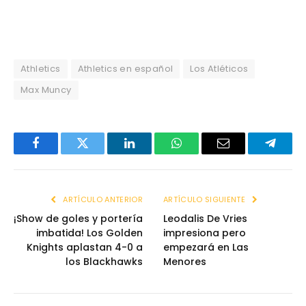
Athletics
Athletics en español
Los Atléticos
Max Muncy
Facebook
Twitter
LinkedIn
WhatsApp
Email
Telegr
ARTÍCULO ANTERIOR
ARTÍCULO SIGUIENTE
¡Show de goles y portería
Leodalis De Vries
imbatida! Los Golden
impresiona pero
Knights aplastan 4-0 a
empezará en Las
los Blackhawks
Menores