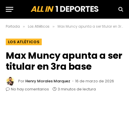
ALL IN
1 DEPORTES
Portada
Los Atléticos
Max Muncy apunta a ser titular en 3ra base
»
»
LOS ATLÉTICOS
Max Muncy apunta a ser
titular en 3ra base
Por
Henry Morales Marquez
16 de marzo de 2026
No hay comentarios
3 minutos de lectura