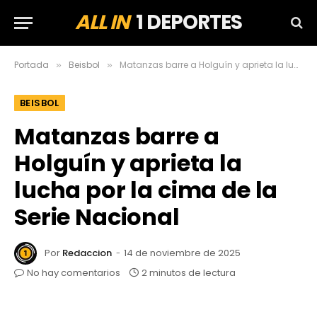
ALL IN
1 DEPORTES
Portada
Beisbol
Matanzas barre a Holguín y aprieta la lucha por la cima de la Serie Nacional
»
»
BEISBOL
Matanzas barre a
Holguín y aprieta la
lucha por la cima de la
Serie Nacional
Por
Redaccion
14 de noviembre de 2025
No hay comentarios
2 minutos de lectura