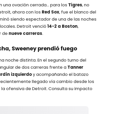
 una ovación cerrada… para los
Tigres
, no
etroit, ahora con los
Red Sox
, fue el blanco del
rminó siendo espectador de una de las noches
locales. Detroit venció
14-2 a Boston
,
r de
nueve carreras
.
cha, Sweeney prendió fuego
 noche distinta. En el segundo turno del
ngular de dos carreras frente a
Tanner
ardín izquierdo
y acompañando el batazo
, recientemente llegado vía cambio desde los
 la ofensiva de Detroit. Consulta su impacto