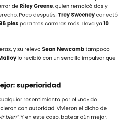
error de
Riley Greene
, quien remolcó dos y
n derecho. Poco después,
Trey Sweeney
conectó
96 pies
para tres carreras más. Lleva ya
10
eras, y su relevo
Sean Newcomb
tampoco
Malloy
lo recibió con un sencillo impulsor que
jor: superioridad
ualquier resentimiento por el «no» de
icieron con autoridad. Vivieron el dicho de
ir bien”
. Y en este caso, batear aún mejor.