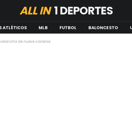
ALL IN
1 DEPORTES
S ATLÉTICOS
MLB
FUTBOL
BALONCESTO
avalancha de nueve carreras