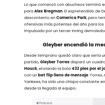
Lo que comenzó con abucheos terminó en
para
Alex Bregman
. El expretendido de D
descontento en
Comerica Park
, pero te
ofensivas más potentes del año para los 
impulsado por un tercer inning demoledo
Gleyber encendió la me
Desde temprano quedó claro que sería una
partido,
Gleyber Torres
disparó un cuadra
Houck
, enviando la bola
432 pies por el j
con un
bat flip lleno de mensaje
. Torres
Yankees, ha sido una chispa constante en
desde la llegada al equipo.