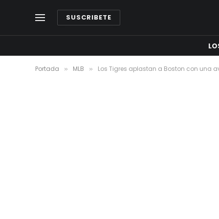
SUSCRIBETE
LO
Portada
MLB
Los Tigres aplastan a Boston con una 
»
»