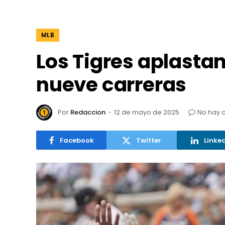
MLB
Los Tigres aplasta
nueve carreras
Por
Redaccion
12 de mayo de 2025
No hay 
Facebook
Twitter
Linke