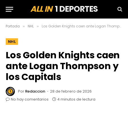
ALL IN
1 DEPORTES
Portada
NHL
Los Golden Knights caen ante Logan Thompson y los Capitals
»
»
NHL
Los Golden Knights caen
ante Logan Thompson y
los Capitals
Por
Redaccion
28 de febrero de 2026
No hay comentarios
4 minutos de lectura