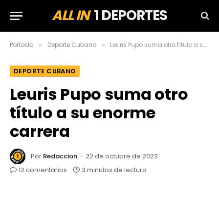
ALL IN
1 DEPORTES
Portada
Deporte Cubano
Leuris Pupo suma otro título a su enorme carrera
»
»
DEPORTE CUBANO
Leuris Pupo suma otro
título a su enorme
carrera
Por
Redaccion
22 de octubre de 2023
12 comentarios
3 minutos de lectura