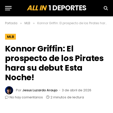
ALL IN
1 DEPORTES
Portada
MLB
Konnor Griffin: El prospecto de los Pirates hara su debut Esta Noche!
»
»
MLB
Konnor Griffin: El
prospecto de los Pirates
hara su debut Esta
Noche!
Por
Jesus Luzardo Araujo
3 de abril de 2026
No hay comentarios
2 minutos de lectura