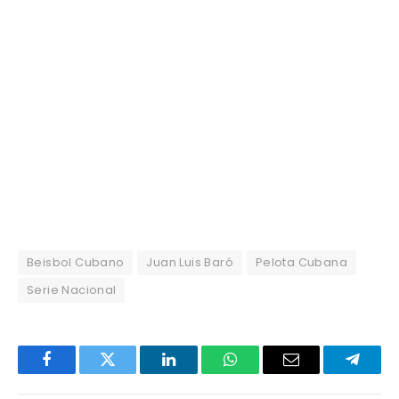
Beisbol Cubano
Juan Luis Baró
Pelota Cubana
Serie Nacional
Facebook
Twitter
LinkedIn
WhatsApp
Email
Telegr