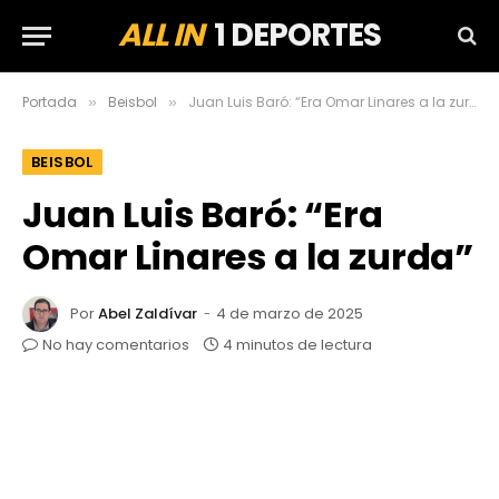
ALL IN
1 DEPORTES
Portada
Beisbol
Juan Luis Baró: “Era Omar Linares a la zurda”
»
»
BEISBOL
Juan Luis Baró: “Era
Omar Linares a la zurda”
Por
Abel Zaldívar
4 de marzo de 2025
No hay comentarios
4 minutos de lectura