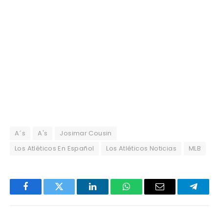
A´s
A's
Josimar Cousin
Los Atléticos En Español
Los Atléticos Noticias
MLB
Facebook
Twitter
LinkedIn
WhatsApp
Email
Telegr