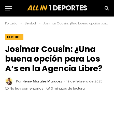
ALL IN
1 DEPORTES
Portada
Beisbol
Josimar Cousin: ¿Una buena opción para Los A’s en la Agencia Libre?
»
»
BEISBOL
Josimar Cousin: ¿Una
buena opción para Los
A’s en la Agencia Libre?
Por
Henry Morales Marquez
19 de febrero de 2025
No hay comentarios
3 minutos de lectura