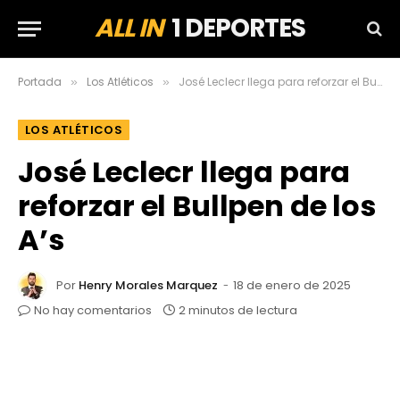
ALL IN
1 DEPORTES
Portada
Los Atléticos
José Leclecr llega para reforzar el Bullpen de los A’s
»
»
LOS ATLÉTICOS
José Leclecr llega para
reforzar el Bullpen de los
A’s
Por
Henry Morales Marquez
18 de enero de 2025
No hay comentarios
2 minutos de lectura