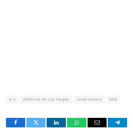
A´s
Atléticos de Las Vegas
José Leclecr
MLB
Facebook
Twitter
LinkedIn
WhatsApp
Email
Telegr