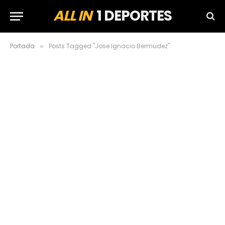
ALL IN
1 DEPORTES
Portada
Posts Tagged "Jose Ignacio Bermudez"
»