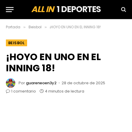
ALL IN
1 DEPORTES
Portada
Beisbol
¡HOYO EN UNO EN EL INNING 18!
»
»
BEISBOL
¡HOYO EN UNO EN EL
INNING 18!
Por
guareneoen3y2
28 de octubre de 2025
1 comentario
4 minutos de lectura