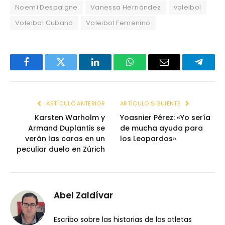
Noemí Despaigne
Vanessa Hernández
voleibol
Voleibol Cubano
Voleibol Femenino
Facebook
Twitter
LinkedIn
WhatsApp
Email
Telegr
ARTÍCULO ANTERIOR
ARTÍCULO SIGUIENTE
Karsten Warholm y
Yoasnier Pérez: «Yo sería
Armand Duplantis se
de mucha ayuda para
verán las caras en un
los Leopardos»
peculiar duelo en Zúrich
Abel Zaldívar
Escribo sobre las historias de los atletas