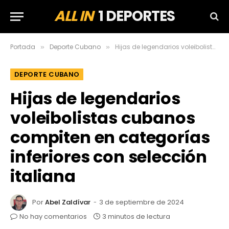
ALL IN
1 DEPORTES
Portada
Deporte Cubano
Hijas de legendarios voleibolistas cubanos compiten en categorías inferiores con selección italiana
»
»
DEPORTE CUBANO
Hijas de legendarios
voleibolistas cubanos
compiten en categorías
inferiores con selección
italiana
Por
Abel Zaldívar
3 de septiembre de 2024
No hay comentarios
3 minutos de lectura