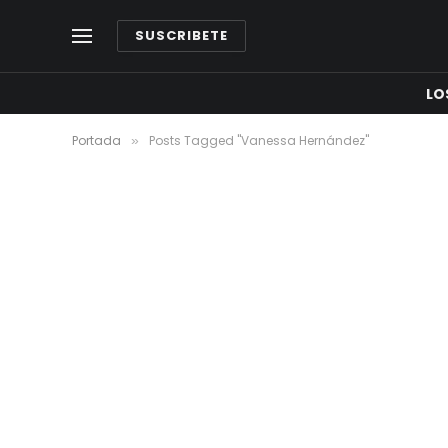
SUSCRIBETE
LO
Portada
Posts Tagged "Vanessa Hernández"
»