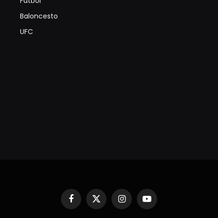
Futbol
Baloncesto
UFC
Facebook
X
Instagram
YouTube
(Twitter)