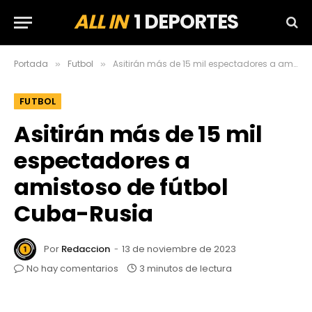
ALL IN
1 DEPORTES
Portada
Futbol
Asitirán más de 15 mil espectadores a amistoso de fútbol Cuba-Rusia
»
»
FUTBOL
Asitirán más de 15 mil
espectadores a
amistoso de fútbol
Cuba-Rusia
Por
Redaccion
13 de noviembre de 2023
No hay comentarios
3 minutos de lectura