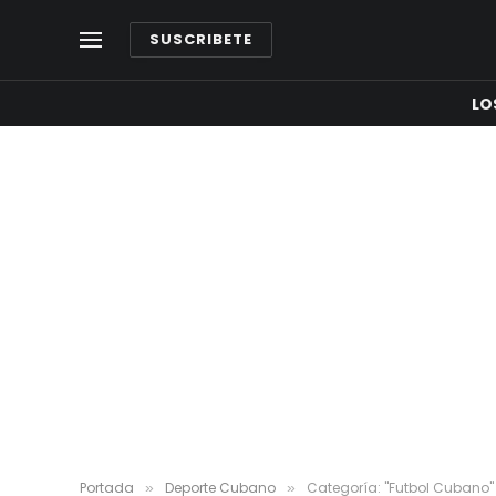
SUSCRIBETE
LO
Portada
Deporte Cubano
Categoría: "Futbol Cubano" 
»
»