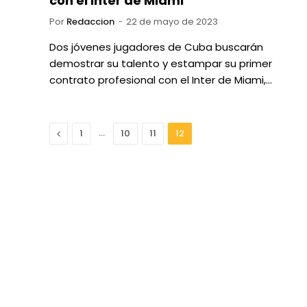
con el Inter de Miami
Por
Redaccion
22 de mayo de 2023
Dos jóvenes jugadores de Cuba buscarán
demostrar su talento y estampar su primer
contrato profesional con el Inter de Miami,…
Anterior
…
1
10
11
12