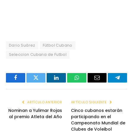
Dario Suárez
Fútbol Cubano
Seleccion Cubana de Futbol
Facebook
Twitter
LinkedIn
WhatsApp
Email
Telegr
ARTÍCULO ANTERIOR
ARTÍCULO SIGUIENTE
Nominan a Yulimar Rojas
Cinco cubanos estarán
al premio Atleta del Año
participando en el
Campeonato Mundial de
Clubes de Voleibol