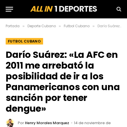
ALL IN
1 DEPORTES
Portada
Deporte Cubano
Futbol Cubano
Darío Suárez: «La AFC en 2011 me arrebató la posibilidad de ir a los Panamericanos con una sanción por tener dengue»
»
»
»
FUTBOL CUBANO
Darío Suárez: «La AFC en
2011 me arrebató la
posibilidad de ir a los
Panamericanos con una
sanción por tener
dengue»
Por
Henry Morales Marquez
14 de noviembre de