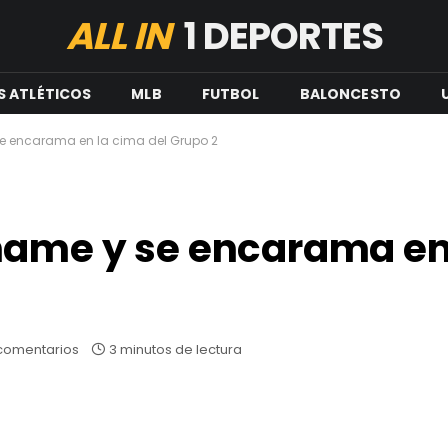
ALL IN
1 DEPORTES
S ATLÉTICOS
MLB
FUTBOL
BALONCESTO
e encarama en la cima del Grupo 2
name y se encarama en
comentarios
3 minutos de lectura