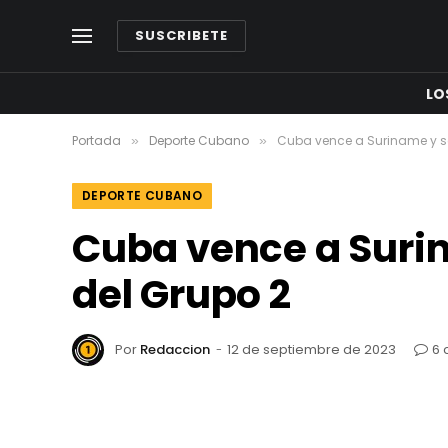
SUSCRIBETE
LO
Portada
Deporte Cubano
Cuba vence a Suriname y s
»
»
DEPORTE CUBANO
Cuba vence a Suri
del Grupo 2
Por
Redaccion
12 de septiembre de 2023
6 