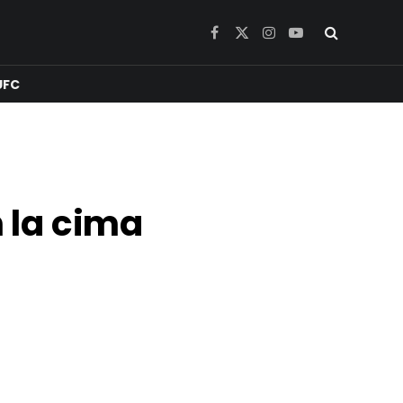
Facebook
X
Instagram
YouTube
(Twitter)
UFC
 la cima