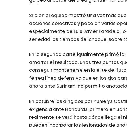
golpeo al borde del área grande mandó la
Si bien el equipo mostró una vez más qu
acciones colectivas y pecó en varias opo
especialmente de Luis Javier Paradela, lo
seriedad los tiempos del choque, sobre to
En la segunda parte igualmente primó la i
amarrar el resultado, unos tres puntos 
conseguir mantenerse en la élite del fút
férrea línea defensiva que en los dos par
ahora ante Surinam, no permitió anotacio
En octubre los dirigidos por Yunielys Cas
exigencia ante Honduras, primero en Sant
realmente se verá hasta dónde llega el niv
pueden incorporar los lesionados de ahor