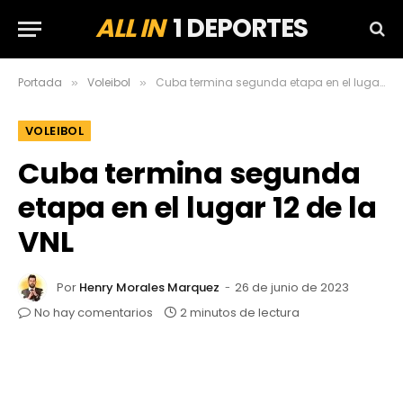
ALL IN
1 DEPORTES
Portada
Voleibol
Cuba termina segunda etapa en el lugar 12 de la VNL
»
»
VOLEIBOL
Cuba termina segunda
etapa en el lugar 12 de la
VNL
Por
Henry Morales Marquez
26 de junio de 2023
No hay comentarios
2 minutos de lectura