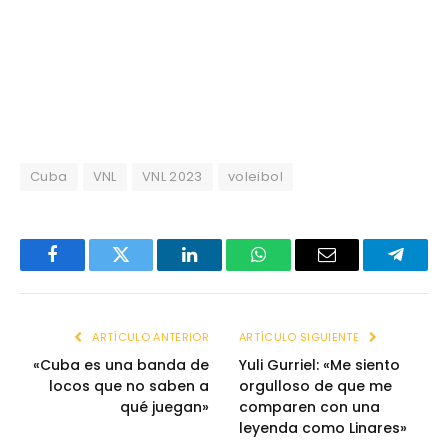
Cuba
VNL
VNL 2023
voleibol
Facebook
Twitter
LinkedIn
WhatsApp
Email
Telegr
ARTÍCULO ANTERIOR
ARTÍCULO SIGUIENTE
«Cuba es una banda de
Yuli Gurriel: «Me siento
locos que no saben a
orgulloso de que me
qué juegan»
comparen con una
leyenda como Linares»