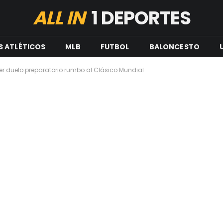
ALL IN
1 DEPORTES
S ATLÉTICOS
MLB
FUTBOL
BALONCESTO
r duelo preparatorio rumbo al Clásico Mundial