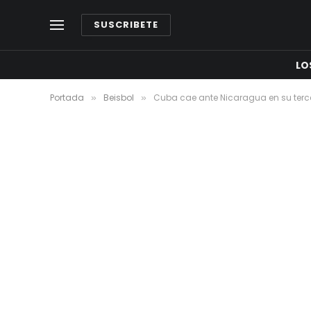
SUSCRIBETE
LO
Portada
Beisbol
Cuba cae ante Nicaragua en su terce
»
»