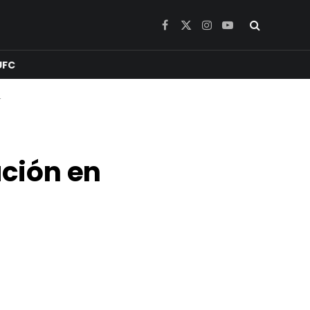
Facebook
X
Instagram
YouTube
(Twitter)
UFC
4
ción en