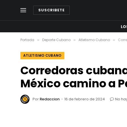
SUSCRIBETE
LO
Portada
Deporte Cubano
Atletismo Cubano
Corr
»
»
»
ATLETISMO CUBANO
Corredoras cubana
México camino a P
Por
Redaccion
16 de febrero de 2024
No ha