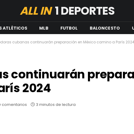
ALL IN
1 DEPORTES
S ATLÉTICOS
MLB
FUTBOL
BALONCESTO
edoras cubanas continuarán preparación en México camino a París 202
s continuarán prepara
arís 2024
y comentarios
3 minutos de lectura