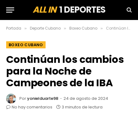
ALL IN
1 DEPORTES
Portada
Deporte Cubano
Boxeo Cubano
Continúan los cambios para la Noche de Campeones de la IBA
»
»
»
BOXEO CUBANO
Continúan los cambios
para la Noche de
Campeones de la IBA
Por
yonielduarte98
24 de agosto de 2024
No hay comentarios
3 minutos de lectura