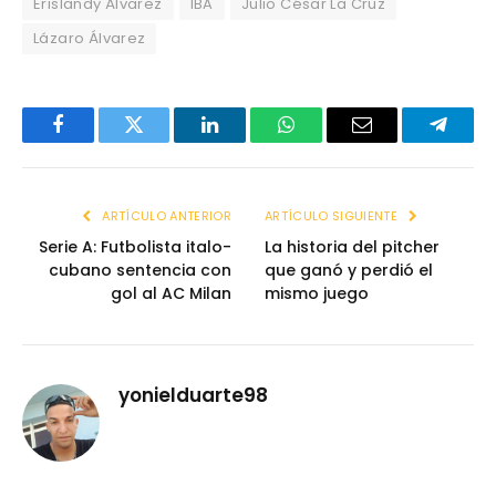
Erislandy Álvarez
IBA
Julio César La Cruz
Lázaro Álvarez
Facebook
Twitter
LinkedIn
WhatsApp
Email
Telegr
ARTÍCULO ANTERIOR
ARTÍCULO SIGUIENTE
Serie A: Futbolista italo-
La historia del pitcher
cubano sentencia con
que ganó y perdió el
gol al AC Milan
mismo juego
yonielduarte98