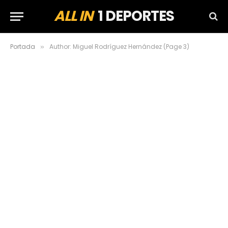
ALL IN
1 DEPORTES
Portada
Author: Miguel Rodríguez Hernández (Page 3)
»