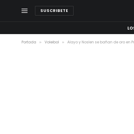
SUSCRIBETE
LO
Portada
Voleibol
Alayo y Noslen se bañan de oro en 
»
»