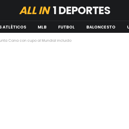
ALL IN
1 DEPORTES
S ATLÉTICOS
MLB
FUTBOL
BALONCESTO
Punta Cana con cupo al Mundial incluido