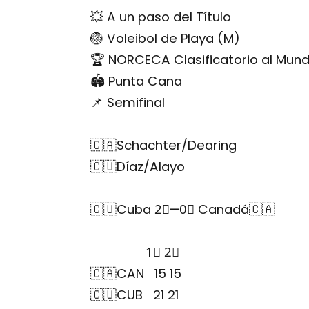
💥 A un paso del Título
🏐 Voleibol de Playa (M)
🏆 NORCECA Clasificatorio al Mund
🏟 Punta Cana
📌 Semifinal
🇨🇦Schachter/Dearing
🇨🇺Díaz/Alayo
🇨🇺Cuba 2⃣➖0⃣ Canadá🇨🇦
1⃣ 2⃣
🇨🇦CAN 15 15
🇨🇺CUB 21 21