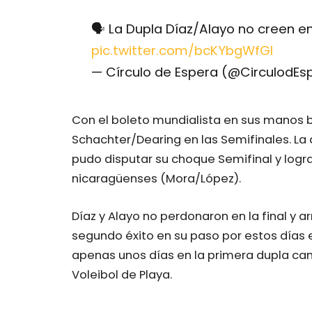
🗣 La Dupla Díaz/Alayo no creen e
pic.twitter.com/bcKYbgWfGl
— Círculo de Espera (@CirculodEs
Con el boleto mundialista en sus manos b
Schachter/Dearing en las Semifinales. L
pudo disputar su choque Semifinal y lograr
nicaragüenses (Mora/López).
Díaz y Alayo no perdonaron en la final y ar
segundo éxito en su paso por estos días 
apenas unos días en la primera dupla c
Voleibol de Playa.