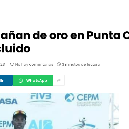
bañan de oro en Punta
cluido
023
No hay comentarios
3 minutos de lectura
dIn
WhatsApp