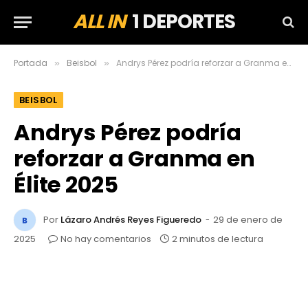
ALL IN
1 DEPORTES
Portada
Beisbol
Andrys Pérez podría reforzar a Granma en Élite 2025
»
»
BEISBOL
Andrys Pérez podría
reforzar a Granma en
Élite 2025
Por
Lázaro Andrés Reyes Figueredo
29 de enero de
2025
No hay comentarios
2 minutos de lectura