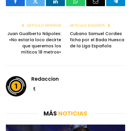
Facebook
Twitter
LinkedIn
WhatsApp
Email
Telegr
ARTÍCULO ANTERIOR
ARTÍCULO SIGUIENTE
Juan Gualberto Nápoles:
Cubano Samuel Cordies
«No estaría loco decirte
ficha por el Bada Huesca
que queremos los
de la Liga Española
míticos 18 metros»
Redaccion
Tumblr
MÁS
NOTICIAS