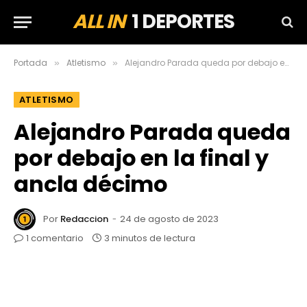
ALL IN
1 DEPORTES
Portada
Atletismo
Alejandro Parada queda por debajo en la final y ancla décimo
»
»
ATLETISMO
Alejandro Parada queda
por debajo en la final y
ancla décimo
Por
Redaccion
24 de agosto de 2023
1 comentario
3 minutos de lectura