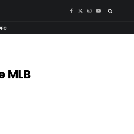
Facebook
X
Instagram
YouTube
(Twitter)
UFC
de MLB