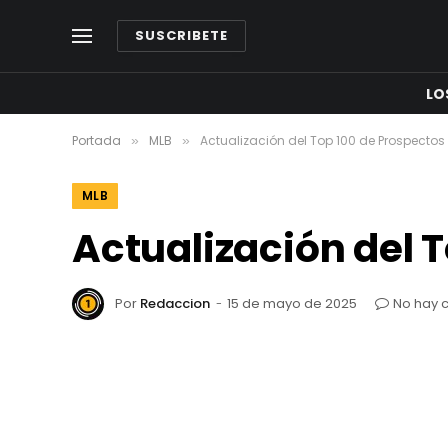
SUSCRIBETE
LO
Portada
MLB
Actualización del Top 100 de Prospectos
»
»
MLB
Actualización del 
Por
Redaccion
15 de mayo de 2025
No hay 