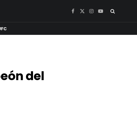
Facebook
X
Instagram
YouTube
(Twitter)
UFC
peón del