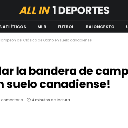
ALL IN
1 DEPORTES
S ATLÉTICOS
MLB
FUTBOL
BALONCESTO
e campeón del Clásico de Otoño en suelo canadiense!
olar la bandera de cam
n suelo canadiense!
1 comentario
4 minutos de lectura