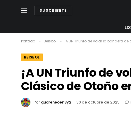
SUSCRIBETE
LO
Portada
Beisbol
¡A UN Triunfo de volar la bandera d
»
»
BEISBOL
¡A UN Triunfo de v
Clásico de Otoño e
Por
guareneoen3y2
30 de octubre de 2025