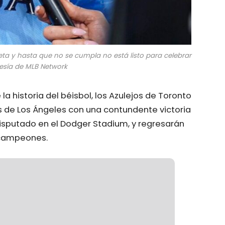
eta y hasta que no se cumpla no está listo para celebrar
esía de MLB Network
la historia del béisbol, los Azulejos de Toronto
rs de Los Ángeles con una contundente victoria
 disputado en el Dodger Stadium, y regresarán
 campeones.