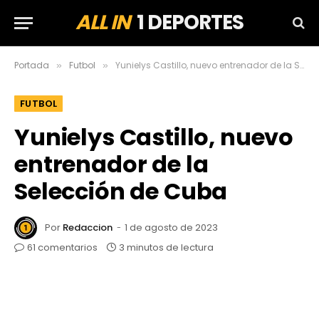
ALL IN
1 DEPORTES
Portada
Futbol
Yunielys Castillo, nuevo entrenador de la Selección de Cuba
»
»
FUTBOL
Yunielys Castillo, nuevo
entrenador de la
Selección de Cuba
Por
Redaccion
1 de agosto de 2023
61 comentarios
3 minutos de lectura