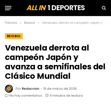
ALL IN
1 DEPORTES
Portada
Beisbol
Venezuela derrota al campeón Japón y avanza a semifinales del Clásico Mundial
»
»
BEISBOL
Venezuela derrota al
campeón Japón y
avanza a semifinales del
Clásico Mundial
Por
Redaccion
15 de marzo de 2026
No hay comentarios
4 minutos de lectura