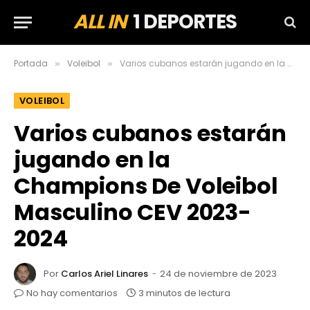
ALL IN
1 DEPORTES
Portada
Voleibol
Varios cubanos estarán jugando en la Champions De Voleibol Masculino CEV 2023-2024
»
»
VOLEIBOL
Varios cubanos estarán
jugando en la
Champions De Voleibol
Masculino CEV 2023-
2024
Por
Carlos Ariel Linares
24 de noviembre de 2023
No hay comentarios
3 minutos de lectura