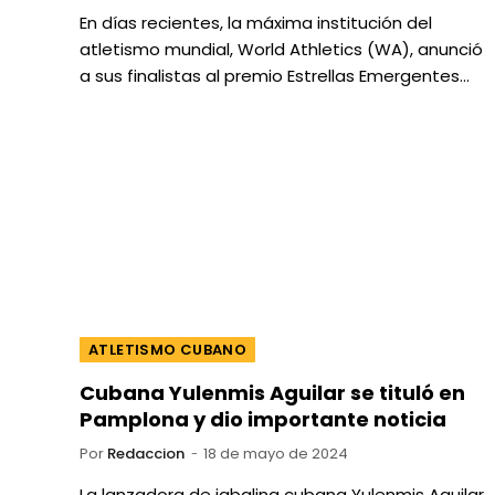
En días recientes, la máxima institución del
atletismo mundial, World Athletics (WA), anunció
a sus finalistas al premio Estrellas Emergentes…
ATLETISMO CUBANO
Cubana Yulenmis Aguilar se tituló en
Pamplona y dio importante noticia
Por
Redaccion
18 de mayo de 2024
La lanzadora de jabalina cubana Yulenmis Aguilar,