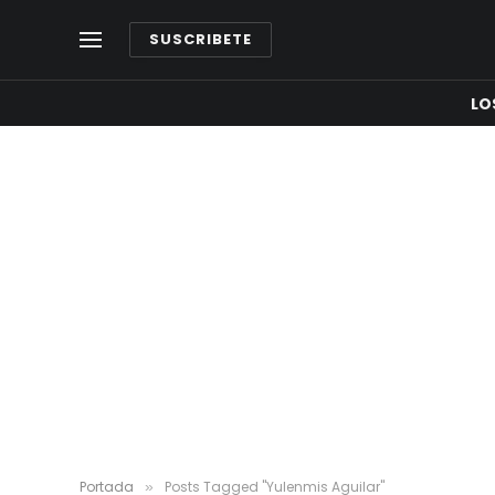
SUSCRIBETE
LO
Portada
Posts Tagged "Yulenmis Aguilar"
»